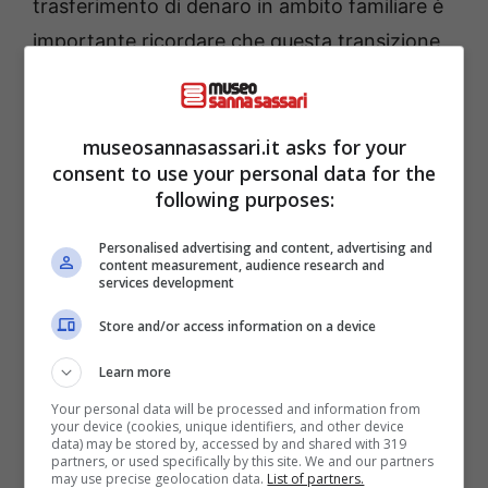
trasferimento di denaro in ambito familiare è
importante ricordare che questa transizione
non è esente da regolamenti. Anche nel caso
di
somme derivanti da regali o prestiti
,
museosannasassari.it asks for your
infatti, è necessario fornire un’
adeguata
consent to use your personal data for the
documentazione
, per non finire nel mirino
following purposes:
del fisco
.
Personalised advertising and content, advertising and
content measurement, audience research and
services development
Store and/or access information on a device
Learn more
Your personal data will be processed and information from
your device (cookies, unique identifiers, and other device
data) may be stored by, accessed by and shared with 319
partners, or used specifically by this site. We and our partners
may use precise geolocation data.
List of partners.