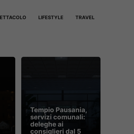
PETTACOLO
LIFESTYLE
TRAVEL
Tempio Pausania,
servizi comunali:
deleghe ai
consiglieri dal 5