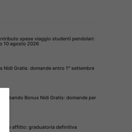
ntributo spese viaggio studenti pendolari:
o 10 agosto 2026
s Nidi Gratis: domande entro 1° settembre
ia, bando Bonus Nidi Gratis: domande per
buto affitto: graduatoria definitiva