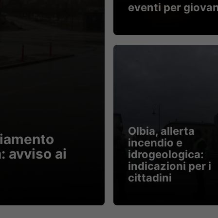
eventi per giovan
Olbia, allerta
giamento
incendio e
: avviso ai
idrogeologica:
indicazioni per i
cittadini