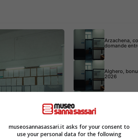
Arzachena, co
domande entr
Alghero, bonu
2026
Tempio Pausan
il 2026
museosannasassari.it asks for your consent to
Sassari, contri
use your personal data for the following