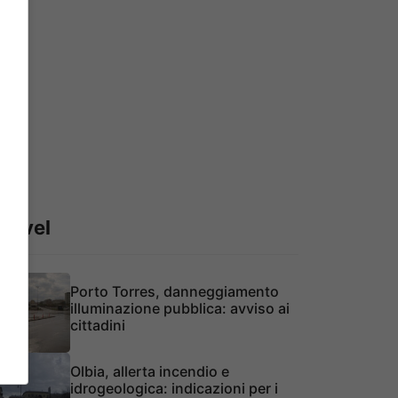
Travel
Porto Torres, danneggiamento
illuminazione pubblica: avviso ai
cittadini
Olbia, allerta incendio e
idrogeologica: indicazioni per i