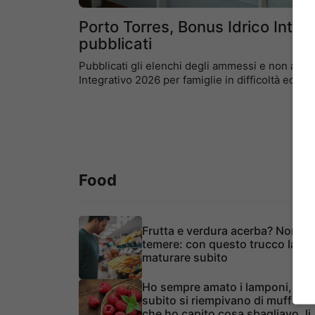
Porto Torres, Bonus Idrico Integ
pubblicati
Pubblicati gli elenchi degli ammessi e non amm
Integrativo 2026 per famiglie in difficoltà econ
Food
Frutta e verdura acerba? Non
temere: con questo trucco la fai
maturare subito
Ho sempre amato i lamponi, ma
subito si riempivano di muffa: o
che ho capito cosa sbagliavo, li