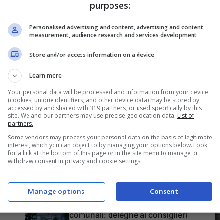
approvata
purposes:
rativo 2026: elenchi
Personalised advertising and content, advertising and content
measurement, audience research and services development
essi al Bonus Idrico
Store and/or access information on a device
omica a Porto Torres.
Learn more
Your personal data will be processed and information from your device
(cookies, unique identifiers, and other device data) may be stored by,
accessed by and shared with 319 partners, or used specifically by this
site. We and our partners may use precise geolocation data.
List of
partners.
Lifestyle
Some vendors may process your personal data on the basis of legitimate
interest, which you can object to by managing your options below. Look
for a link at the bottom of this page or in the site menu to manage or
Sassari, Discesa dei Piccoli
withdraw consent in privacy and cookie settings.
Candelieri 2026: eventi per
giovani
Manage options
Consent
Tempio Pausania, servizi
ra
comunali: deleghe ai consiglieri