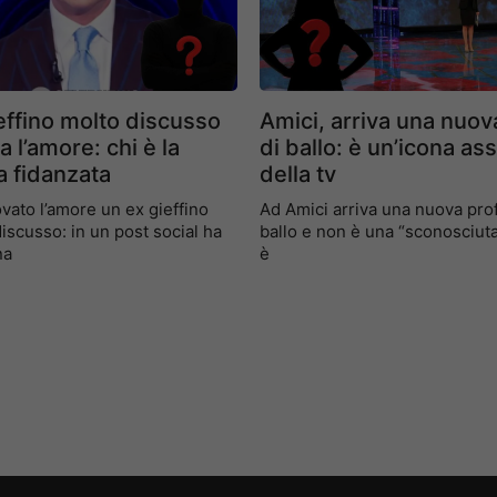
effino molto discusso
Amici, arriva una nuov
va l’amore: chi è la
di ballo: è un’icona as
 fidanzata
della tv
ovato l’amore un ex gieffino
Ad Amici arriva una nuova prof
iscusso: in un post social ha
ballo e non è una “sconosciuta
na
è