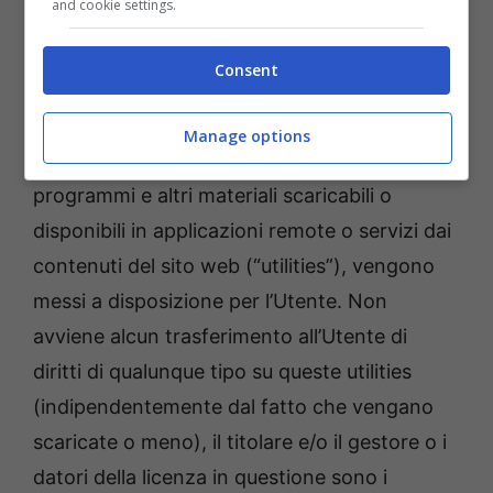
and cookie settings.
(compresi tra l’altro aggiornamenti di
qualunque tipo upgrade o update), periferiche
Consent
e applicazioni d’altro tipo, servizi o utilities
informatiche nonché ogni file e immagine
Manage options
contenuto o originato da software,
programmi e altri materiali scaricabili o
disponibili in applicazioni remote o servizi dai
contenuti del sito web (“utilities”), vengono
messi a disposizione per l’Utente. Non
avviene alcun trasferimento all’Utente di
diritti di qualunque tipo su queste utilities
(indipendentemente dal fatto che vengano
scaricate o meno), il titolare e/o il gestore o i
datori della licenza in questione sono i