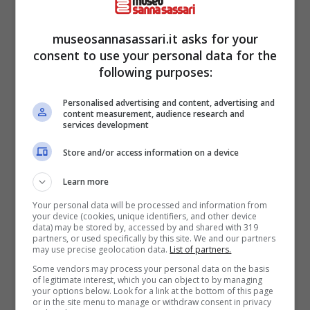
disponibile su questo sito web.
Le limitazioni e le esclusioni di responsabilità
museosannasassari.it asks for your
delle presenti Condizioni trovano
consent to use your personal data for the
following purposes:
applicazione indipendentemente dal fatto
che la responsabilità sia rivendicata in base a
Personalised advertising and content, advertising and
content measurement, audience research and
diritto contrattuale, diritto civile (negligenza e
services development
diffamazione comprese), responsabilità
Store and/or access information on a device
indipendente dal danno, ferimento di
Learn more
garanzie o altro fondamento legale.
Your personal data will be processed and information from
your device (cookies, unique identifiers, and other device
Responsabilità scaricamento
data) may be stored by, accessed by and shared with 319
partners, or used specifically by this site. We and our partners
may use precise geolocation data.
List of partners.
software e applicazioni on line
Some vendors may process your personal data on the basis
of legitimate interest, which you can object to by managing
your options below. Look for a link at the bottom of this page
Qualunque driver, software, programma
or in the site menu to manage or withdraw consent in privacy