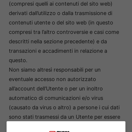
(compresi quelli ai contenuti del sito web)
derivati dall’utilizzo o dalla trasmissione di
contenuti utente o del sito web (in questo
compresi tra l’altro controversie e casi come
descritti nella sezione precedente) e da
transazioni e accadimenti in relazione a
questo.
Non siamo altresì responsabili per un
eventuale accesso non autorizzato
all’account dell’Utente o per un inoltro
automatico di comunicazioni e/o virus
(causato da virus o altro) a persone i cui dati
sono stati trasmessi da un Utente per essere
inseriti nel proprio indirizzario on line