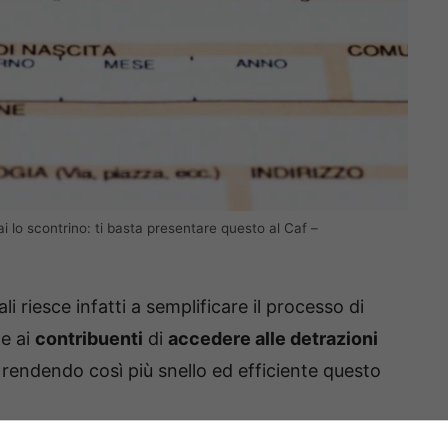
 lo scontrino: ti basta presentare questo al Caf –
li riesce infatti a semplificare il processo di
e ai
contribuenti
di
accedere alle detrazioni
, rendendo così più snello ed efficiente questo