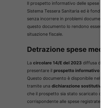
Il prospetto informativo delle spese è di
Sistema Tessera Sanitaria ed è fondamen
senza incorrere in problemi documentali. 
questo documento lo rendono essenziale
situazione fiscale.
Detrazione spese medi
La
circolare 14/E del 2023
diffusa dall’
presentare il
prospetto informativo
in
s
Questo documento è disponibile nella d
tramite una
dichiarazione sostitutiva di
che il prospetto sia stato scaricato dir
corrispondente alle spese registrate.