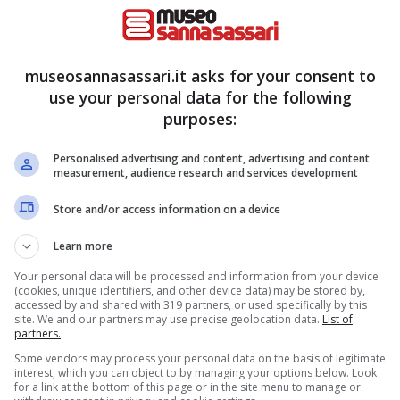
sponibile per ogni contribuente attraverso il
tale per chi desidera usufruire delle detrazioni
La semplicità di accesso e la validità fiscale di
museosannasassari.it asks for your consent to
use your personal data for the following
 per gestire in modo efficace la propria
purposes:
Personalised advertising and content, advertising and content
measurement, audience research and services development
che, come funziona
Store and/or access information on a device
Agenzia delle Entrate sancisce la possibilità di
Learn more
ostituzione dei documenti cartacei
tipici.
Your personal data will be processed and information from your device
ichiarazione precompilata e viene autenticato
(cookies, unique identifiers, and other device data) may be stored by,
accessed by and shared with 319 partners, or used specifically by this
 atto di notorietà
. Questa serve ad attestare
site. We and our partners may use precise geolocation data.
List of
partners.
ettamente dal Sistema Tessera Sanitaria e che sia
Some vendors may process your personal data on the basis of legitimate
interest, which you can object to by managing your options below. Look
for a link at the bottom of this page or in the site menu to manage or