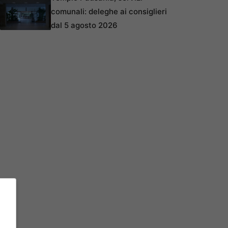
comunali: deleghe ai consiglieri
dal 5 agosto 2026