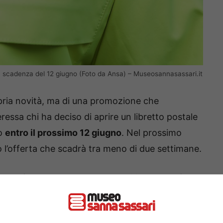
a scadenza del 12 giugno (Foto da Ansa) – Museosannasassari.it
ropria novità, ma di una promozione che
ressa chi ha deciso di aprire un libretto postale
to
entro il prossimo 12 giugno
. Nel prossimo
no l’offerta che scadrà tra meno di due settimane.
emium, la nuova offerta di
ri di libretti postali