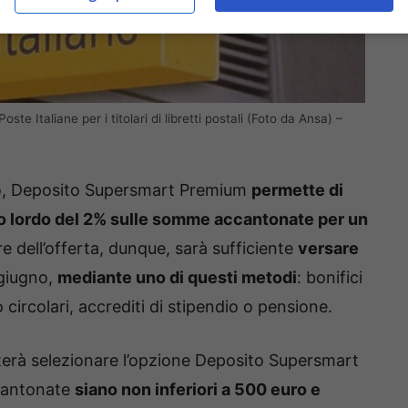
e Italiane per i titolari di libretti postali (Foto da Ansa) –
ico, Deposito Supersmart Premium
permette di
uo lordo del 2% sulle somme accantonate per un
re dell’offerta, dunque, sarà sufficiente
versare
 giugno,
mediante uno di questi metodi
: bonifici
circolari, accrediti di stipendio o pensione.
terà selezionare l’opzione Deposito Supersmart
ccantonate
siano non inferiori a 500 euro e