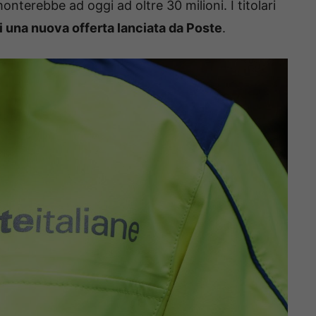
onterebbe ad oggi ad oltre 30 milioni. I titolari
i una nuova offerta lanciata da Poste
.