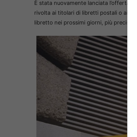
È stata nuovamente lanciata l’offerta
D
rivolta ai titolari di libretti postali o a
libretto nei prossimi giorni, più precisa