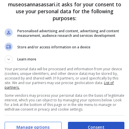
eposito Supersmart Premium
, la promozione
museosannasassari.it asks for your consent to
use your personal data for the following
i nuovi clienti che decidono di aprire un nuovo
purposes:
mente entro il 12 giugno 2025.
Personalised advertising and content, advertising and content
measurement, audience research and services development
Store and/or access information on a device
Learn more
Your personal data will be processed and information from your device
(cookies, unique identifiers, and other device data) may be stored by,
accessed by and shared with 319 partners, or used specifically by this
site. We and our partners may use precise geolocation data.
List of
partners.
Some vendors may process your personal data on the basis of legitimate
interest, which you can object to by managing your options below. Look
for a link at the bottom of this page or in the site menu to manage or
withdraw consent in privacy and cookie settings.
Manage options
Consent