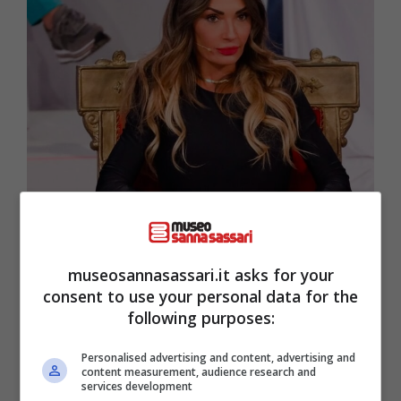
Tornerà a Uomini e Donne? L’ex tronista lo svela (Instagram
@idaplatano) – museosannasassari.it
museosannasassari.it asks for your
La bella Ida uscì dalla trasmissione da sola,
consent to use your personal data for the
senza aver incontrato nessuno con cui vivere
following purposes:
una storia d’amore lontana dai riflettori,
Personalised advertising and content, advertising and
nonostante le tante conoscenze avute
content measurement, audience research and
services development
durante Uomini e Donne. Il pubblico