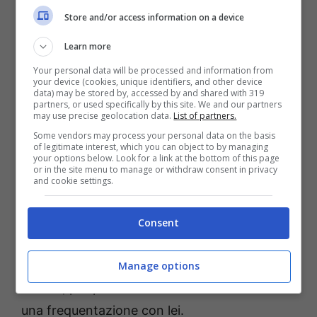
Store and/or access information on a device
ovviamente spera di rivederla nel parterre.
Learn more
Ma è proprio lei che ha voluto rispondere a
Your personal data will be processed and information from
your device (cookies, unique identifiers, and other device
questa domanda, se tornerà o meno in
data) may be stored by, accessed by and shared with 319
partners, or used specifically by this site. We and our partners
trasmissione. In una recente intervista, Ida
may use precise geolocation data.
List of partners.
ha parlato però anche del legame profondo
Some vendors may process your personal data on the basis
of legitimate interest, which you can object to by managing
che ha con un’altra dama storica del
your options below. Look for a link at the bottom of this page
or in the site menu to manage or withdraw consent in privacy
parterre, Gemma Galgani, e di come abbia
and cookie settings.
sofferto nel vederla stare male per
Arcangelo
.
Ida ha raccontato di come
Consent
Gemma abbia preso male il comportamento
di Arcangelo di scegliere di dichiararsi a
Manage options
Marina, per poi baciare Cinzia e cominciare
una frequentazione con lei.