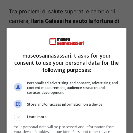
Tra problemi di salute superati e cambio di
carriera,
Ilaria Galassi ha avuto la fortuna di
trovare l’uomo della sua vita
, con il quale ha
costruito una splendida famiglia. Lei e Daniele
si sono incontrati casualmente ad un evento,
museosannasassari.it asks for your
quando lui non conosceva ancora i trascorsi
consent to use your personal data for the
televisivi della 48enne.
following purposes:
Personalised advertising and content, advertising and
content measurement, audience research and
services development
Store and/or access information on a device
Learn more
Your personal data will be processed and information from
your device (cookies, unique identifiers, and other device