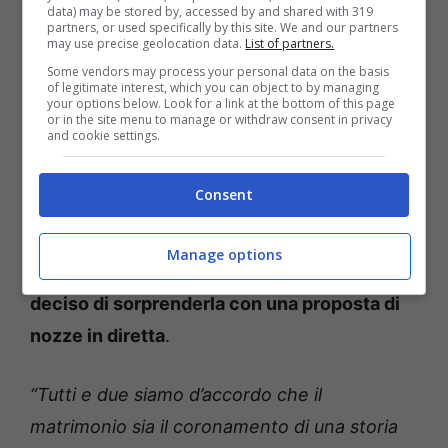
data) may be stored by, accessed by and shared with 319
partners, or used specifically by this site. We and our partners
may use precise geolocation data.
List of partners.
Some vendors may process your personal data on the basis
of legitimate interest, which you can object to by managing
Nozze in arrivo per Ilaria Galassi: prime indiscrezioni e nomi
your options below. Look for a link at the bottom of this page
or in the site menu to manage or withdraw consent in privacy
Vip (Foto: Raiplay) – museosannasassari.it
and cookie settings.
La scintilla scoccò immediatamente e decise
Consent
di invitarla nel suo salone di bellezza per fare
una piega. Nacque così una love story che ad
Manage options
oggi procede a gonfie vele, tanto che
lui ha
deciso di sorprenderla con una proposta di
nozze in diretta
.
“Tutti e due siamo d’accordo che il
matrimonio sia il coronamento di una storia