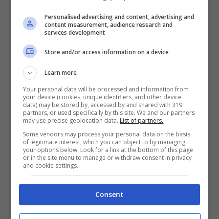
Personalised advertising and content, advertising and
content measurement, audience research and
services development
Store and/or access information on a device
Learn more
Your personal data will be processed and information from
your device (cookies, unique identifiers, and other device
data) may be stored by, accessed by and shared with 319
partners, or used specifically by this site. We and our partners
may use precise geolocation data.
List of partners.
Le cifre della battaglia sulla sicurezza del principe Harry –
Some vendors may process your personal data on the basis
of legitimate interest, which you can object to by managing
BBC News – museosannasassari.it
your options below. Look for a link at the bottom of this page
or in the site menu to manage or withdraw consent in privacy
and cookie settings.
Harry aveva presentato ricorso, che costò
altre
102.000 sterline.
La pubblicazione ha
Consent
anche rivelato che, in quanto parte
soccombente, Harry sarà tenuto a rimborsare