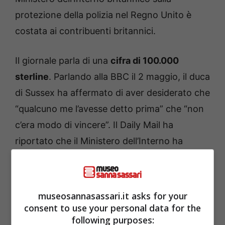
protezione della polizia nel Regno Unito è
costata ai contribuenti britannici.
Il giornale parla di una
cifra di 100.000
sterline
. Parlando alla BBC il 2 maggio, il duca
di Sussex ha affermato di aver desiderato che
“qualcuno me l’avesse detto prima” che “non
c’era modo di vincere”. Il Daily Mail ha
riportato che il Ministero dell’Interno ha
stimato le spese legali del caso a 656.324
sterline, che includono 554.000 sterline per la
causa originale di un anno fa, che l’Alta Corte
museosannasassari.it asks for your
ha stabilito che il reale aveva “completamente
consent to use your personal data for the
following purposes:
perso”.