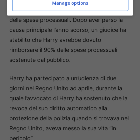
Manage options
ai contribuenti la totalità o la maggior parte
delle spese processuali. Dopo aver perso la
causa principale l’anno scorso, un giudice ha
stabilito che Harry avrebbe dovuto
rimborsare il 90% delle spese processuali
sostenute dal pubblico.
Harry ha partecipato a un’udienza di due
giorni nel Regno Unito ad aprile, durante la
quale l’avvocato di Harry ha sostenuto che la
revoca del suo diritto automatico alla
protezione della polizia quando si trovava nel
Regno Unito, aveva messo la sua vita “in
pericolo”.