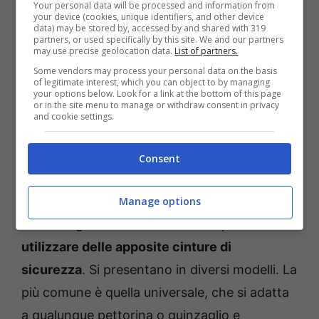
Your personal data will be processed and information from
your device (cookies, unique identifiers, and other device
Il cane
può viaggiare nel portabagagli o nel
data) may be stored by, accessed by and shared with 319
partners, or used specifically by this site. We and our partners
vano posteriore
, ma queste aree devono
may use precise geolocation data.
List of partners.
essere separate da
una rete che funge da
Some vendors may process your personal data on the basis
of legitimate interest, which you can object to by managing
divisore
rispetto alla zona del guidatore. In
your options below. Look for a link at the bottom of this page
or in the site menu to manage or withdraw consent in privacy
alternativa, può essere tenuto nell’apposito
and cookie settings.
trasportino. L’infrazione di questa norma
Consent
potrebbe portare ad una multa superiore a
300 euro.
Manage options
Non bisogna trascurare anche la possibilità di
utilizzare delle apposite cinture di
sicurezza
. Si presentano in diversi modelli. La
più comune è quella universale, che si adatta
a qualunque pettorina o guinzaglio e