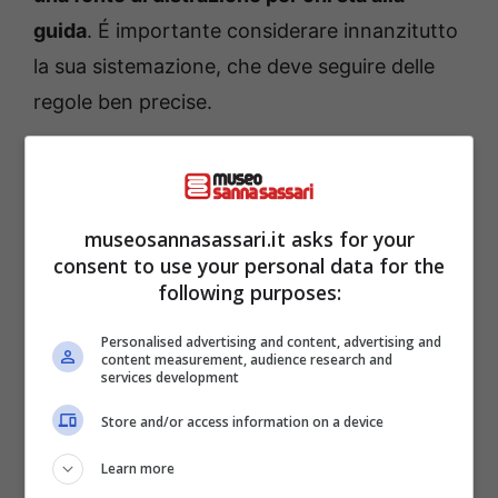
guida
. É importante considerare innanzitutto
la sua sistemazione, che deve seguire delle
regole ben precise.
museosannasassari.it asks for your
consent to use your personal data for the
following purposes:
Personalised advertising and content, advertising and
content measurement, audience research and
services development
Store and/or access information on a device
Come organizzare il viaggio in auto con un cane: sicurezza
Learn more
e comodità – museosannasassari.it