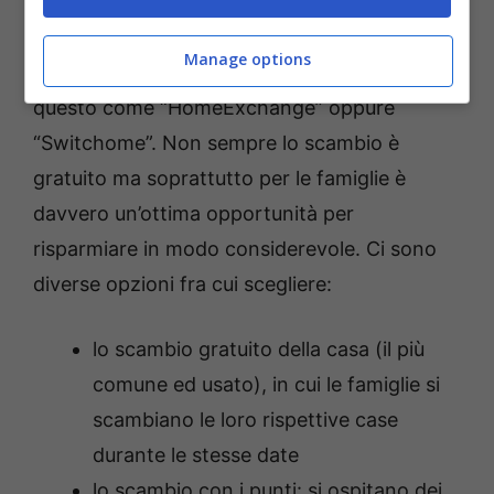
raccomandazioni locali.
Manage options
Ci sono alcuni portali su cui è possibile fare
questo come “HomeExchange” oppure
“Switchome”. Non sempre lo scambio è
gratuito ma soprattutto per le famiglie è
davvero un’ottima opportunità per
risparmiare in modo considerevole.
Ci sono
diverse opzioni fra cui scegliere:
lo scambio gratuito della casa (il più
comune ed usato), in cui le famiglie si
scambiano le loro rispettive case
durante le stesse date
lo scambio con i punti: si ospitano dei