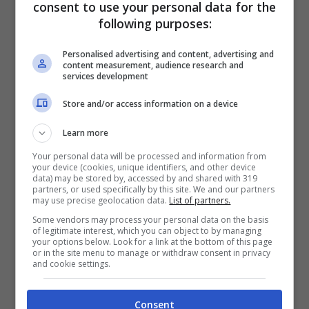
consent to use your personal data for the
(quasi) gratis c
he usano i viaggiatori più
following purposes:
furbi. Si tratta dello “scambio casa” che
consente effettivamente di risparmiare e
Personalised advertising and content, advertising and
content measurement, audience research and
spendere molto meno.
services development
Store and/or access information on a device
Così, le famiglie avranno a disposizione una
Learn more
vera casa con cucina, camere separate,
Your personal data will be processed and information from
lavatrice, giardino, a volte anche giochi per i
your device (cookies, unique identifiers, and other device
data) may be stored by, accessed by and shared with 319
bambini. Insomma, tutto ciò di cui hanno
partners, or used specifically by this site. We and our partners
may use precise geolocation data.
List of partners.
bisogno durante il loro soggiorno. E non ci
Some vendors may process your personal data on the basis
sono limiti per le destinazioni in quanto è
of legitimate interest, which you can object to by managing
your options below. Look for a link at the bottom of this page
possibile scambiare casa in tutto il mondo.
or in the site menu to manage or withdraw consent in privacy
and cookie settings.
Spesso le famiglie lasciano anche consigli
personalizzati, guide del quartiere,
Consent