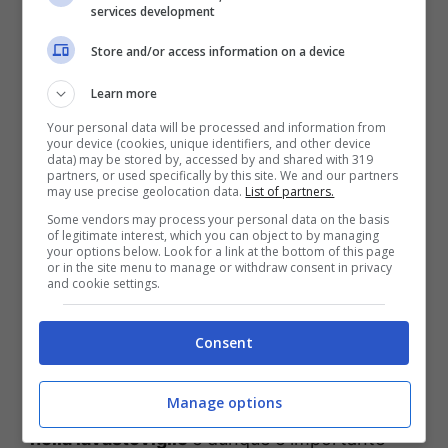
services development
Questo è un tensioattivo che riduce la
Store and/or access information on a device
tensione superficiale dell’acqua permettendo
che questa scorra più facilmente dai piatti
Learn more
nella lavastoviglie. Dunque
è un prodotto che
Your personal data will be processed and information from
your device (cookies, unique identifiers, and other device
dovrebbero usare soprattutto coloro che si
data) may be stored by, accessed by and shared with 319
partners, or used specifically by this site. We and our partners
trovano in zone in cui l’acqua è molto dura
, in
may use precise geolocation data.
List of partners.
modo da prevenire la formazione di macchie
Some vendors may process your personal data on the basis
of legitimate interest, which you can object to by managing
su bicchieri, piatti e posate.
your options below. Look for a link at the bottom of this page
or in the site menu to manage or withdraw consent in privacy
and cookie settings.
Con l’ausilio del brillantante, non solo le
stoviglie saranno più pulite e lucenti ma si
Consent
asciugheranno anche più velocemente.
Il
Manage options
problema è che spesso si sbaglia a metterlo
nella lavastoviglie
e dunque è importante