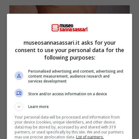
museosannasassari.it asks for your
consent to use your personal data for the
following purposes:
Personalised advertising and content, advertising and
content measurement, audience research and
services development
Store and/or access information on a device
Pelle di seta senza segreti: i rimedi più efficaci contro le
Learn more
smagliature che devi conoscere (e non solo!)-
Museosannasassari.it
Your personal data will be processed and information from
your device (cookies, unique identifiers, and other device
data) may be stored by, accessed by and shared with 319
partners, or used specifically by this site. We and our partners
Cosa possiamo fare per arginare il danno? Ci
may use precise geolocation data.
List of partners.