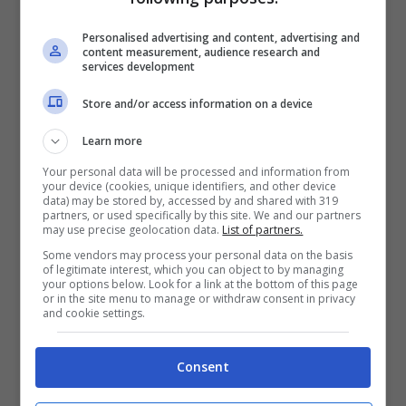
perchè altrimenti avresti dovuto buttare in
Personalised advertising and content, advertising and
fretta tutto? Ecco, le banane e le mele
content measurement, audience research and
services development
rilasciano etilene durante la maturazione. Per
approfittare dell’effetto booster di questo
Store and/or access information on a device
prezioso gas basta creare l’ambiente giusto.
Learn more
Your personal data will be processed and information from
E qui entra in gioco il classico
sacchetto di
your device (cookies, unique identifiers, and other device
data) may be stored by, accessed by and shared with 319
carta,
quello che magari usi per il pane o per
partners, or used specifically by this site. We and our partners
may use precise geolocation data.
List of partners.
la spesa al mercato. Basta infilarci dentro la
Some vendors may process your personal data on the basis
of legitimate interest, which you can object to by managing
frutta acerba insieme a una mela o una
your options below. Look for a link at the bottom of this page
or in the site menu to manage or withdraw consent in privacy
banana matura, chiuderlo senza sigillarlo del
and cookie settings.
tutto, facendolo respirare e lasciarlo lì,
tranquillo, a temperatura ambiente. Niente
Consent
luce diretta, niente frigo. E il giorno dopo, o al