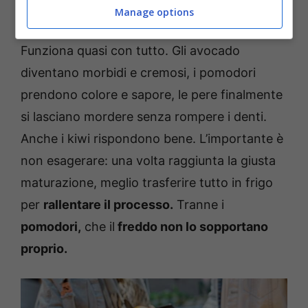
massimo due, la magia è fatta.
Manage options
Funziona quasi con tutto. Gli avocado
diventano morbidi e cremosi, i pomodori
prendono colore e sapore, le pere finalmente
si lasciano mordere senza rompere i denti.
Anche i kiwi rispondono bene. L’importante è
non esagerare: una volta raggiunta la giusta
maturazione, meglio trasferire tutto in frigo
per
rallentare il processo.
Tranne i
pomodori,
che il
freddo non lo sopportano
proprio.