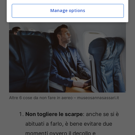
cos’altro non dovresti fare quando sei in volo.
Manage options
Altre 6 cose da non fare in aereo – museosannasassari.it
Non togliere le scarpe
: anche se si è
abituati a farlo, è bene evitare due
momenti ovvero il decollo e