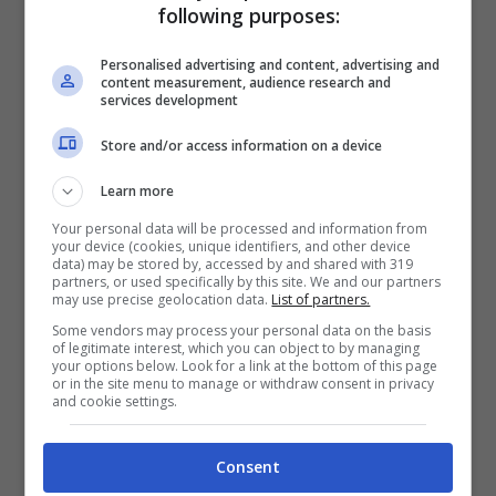
following purposes:
presenza del batterio
Escherichia coli
oltre che di altri batteri nocivi
Personalised advertising and content, advertising and
content measurement, audience research and
Non toccare nulla che non sia
services development
necessario
: come la fessura del sedile,
Store and/or access information on a device
per esempio, i tavolini pieghevoli o
qualsiasi altra cosa che si potrebbe
Learn more
evitare di toccare perché non utile
Your personal data will be processed and information from
your device (cookies, unique identifiers, and other device
data) may be stored by, accessed by and shared with 319
partners, or used specifically by this site. We and our partners
Altre 6 cose da non fare in
may use precise geolocation data.
List of partners.
aereo
Some vendors may process your personal data on the basis
of legitimate interest, which you can object to by managing
your options below. Look for a link at the bottom of this page
or in the site menu to manage or withdraw consent in privacy
Ci sono altre 5 cose che potrebbero rendere
and cookie settings.
il tuo viaggio poco piacevole e soprattutto
esporti a rischi per la tua salute. Ecco
Consent