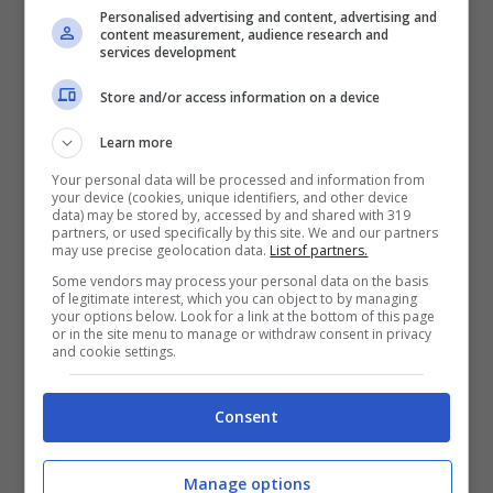
Personalised advertising and content, advertising and
Moda poiché coinvolta nel plagio dell’abito di
content measurement, audience research and
services development
Gianlorenzo Botteri. Rosa Camilli, invece, ha
Store and/or access information on a device
deciso di dedicarsi alla carriera giornalistica,
licenziandosi dal Paradiso per entrare nella
Learn more
redazione dell’Eco della Sera, il giornale edito
Your personal data will be processed and information from
your device (cookies, unique identifiers, and other device
da Tancredi.
data) may be stored by, accessed by and shared with 319
partners, or used specifically by this site. We and our partners
may use precise geolocation data.
List of partners.
Successivamente, la ragazza aveva scoperto
Some vendors may process your personal data on the basis
of legitimate interest, which you can object to by managing
che Tancredi aveva chiesto a Rita di rubare il
your options below. Look for a link at the bottom of this page
or in the site menu to manage or withdraw consent in privacy
bozzetto di Botteri e la cosa l’aveva sconvolta
and cookie settings.
tanto da lasciare Milano.
Ma ora ci sono altre
novità dato che d
alle anticipazioni emerge
Consent
che nella prossima stagione arriverà un
nuovo personaggio,
Caterina, interpretato da
Manage options