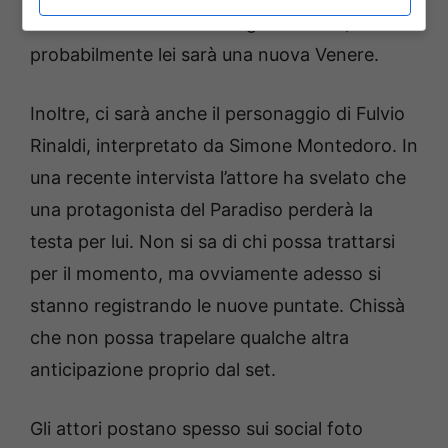
Iuliana Calcatinci. Data la giovane età,
probabilmente lei sarà una nuova Venere.
Inoltre, ci sarà anche il personaggio di Fulvio
Rinaldi, interpretato da Simone Montedoro. In
una recente intervista l’attore ha svelato che
una protagonista del Paradiso perderà la
testa per lui. Non si sa di chi possa trattarsi
per il momento, ma ovviamente adesso si
stanno registrando le nuove puntate.
Chissà
che non possa trapelare qualche altra
anticipazione proprio dal set.
Gli attori postano spesso sui social foto