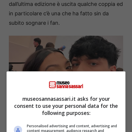
dall’ultima edizione è uscita qualche coppia ed
in particolare c’è una che ha fatto sin da
subito sognare i fan.
museosannasassari.it asks for your
consent to use your personal data for the
following purposes:
Cosa sta succedendo alla coppia più amata di Amici
(Instagram @butchick__) – museosannasassari.it
Personalised advertising and content, advertising and
content measurement, audience research and