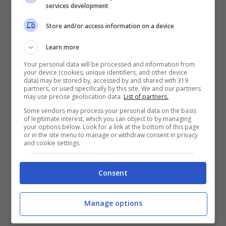
services development
Si tratta della coppia formata dal cantante
Store and/or access information on a device
TrigNO
(il cui vero nome è Pietro
Bagnadentro, arrivato al secondo posto e
Learn more
vincitore della categoria canto) e della
Your personal data will be processed and information from
your device (cookies, unique identifiers, and other device
ballerina Chiara Bacci. I due si sono mostrati
data) may be stored by, accessed by and shared with 319
partners, or used specifically by this site. We and our partners
affiatati sia dentro che fuori dalla scuola ma
may use precise geolocation data.
List of partners.
ora un gesto di lui preoccupa tutti. Infatti,
Some vendors may process your personal data on the basis
of legitimate interest, which you can object to by managing
l’esperto di gossip Amedeo Venza nelle
your options below. Look for a link at the bottom of this page
or in the site menu to manage or withdraw consent in privacy
scorse ore ha pubblicato un messaggio sul
and cookie settings.
cantante ricevuto da un utente anonimo,
Consent
secondo cui il ragazzo avrebbe iniziato a
seguire su Instagram e a mettere like alle foto
Manage options
di una influencer (
oldeavalliie
).