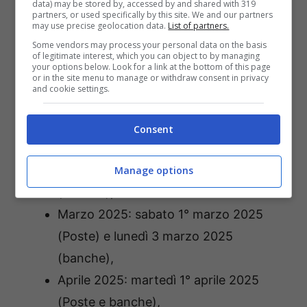
data) may be stored by, accessed by and shared with 319
partners, or used specifically by this site. We and our partners
Per avere un quadro completo dei pagamenti
may use precise geolocation data.
List of partners.
delle pensioni nell’
anno 2025
di seguito
Some vendors may process your personal data on the basis
of legitimate interest, which you can object to by managing
riportiamo il riepilogo.
your options below. Look for a link at the bottom of this page
or in the site menu to manage or withdraw consent in privacy
and cookie settings.
Gennaio 2025: venerdì 3 gennaio 2025
(Poste e banche),
Consent
Febbraio 2025: sabato 1° febbraio
2025 (Poste) e lunedì 3 febbraio 2025
Manage options
(banche),
Marzo 2025: sabato 1° marzo 2025
(Poste) e lunedì 3 marzo 2025
(banche),
Aprile 2025: martedì 1° aprile 2025
(Poste e banche),