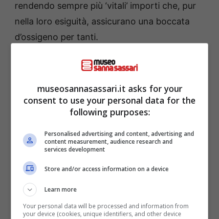
rendendo sempre più ‘vitali’ importi che, pur
nella loro esiguità, assicurano una boccata
d’ossigeno per tanti.
museosannasassari.it asks for your
consent to use your personal data for the
following purposes:
Personalised advertising and content, advertising and
content measurement, audience research and
services development
Store and/or access information on a device
Learn more
Riepilogo del calendario dei pagamenti (ANSA) –
Your personal data will be processed and information from
museosannasassari.it
your device (cookies, unique identifiers, and other device