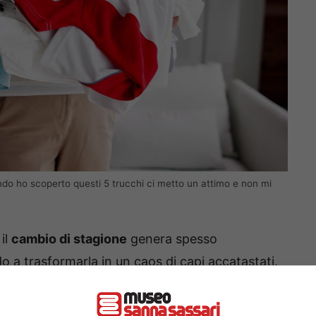
ndo ho scoperto questi 5 trucchi ci metto un attimo e non mi
 il
cambio di stagione
genera spesso
o a trasformarla in un caos di capi accatastati.
ianificazione è possibile trasformare e
tà.