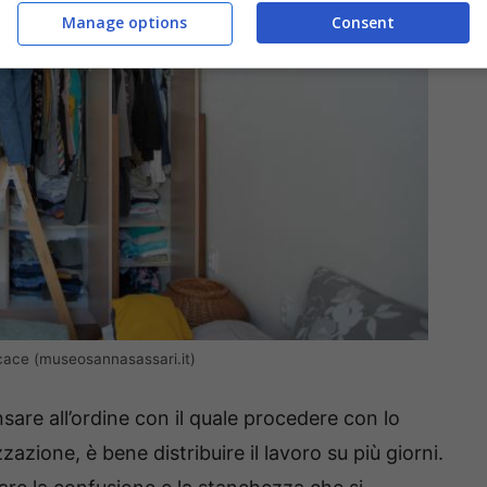
Manage options
Consent
icace (museosannasassari.it)
sare all’ordine con il quale procedere con lo
azione, è bene distribuire il lavoro su più giorni.