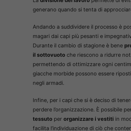
La
divisione del lavoro
permette di evit
generano quando si tenta di approcciare 
Andando a suddividere il processo è po
magari dai capi più pesanti e impegnativi
Durante il cambio di stagione è bene
pr
il sottovuoto
che riescono a ridurre
not
permettendo di ottimizzare ogni centime
giacche morbide possono essere riposti 
negli armadi.
Infine, per i capi che si è deciso di te
perdere l’organizzazione. È possibile pe
tessuto
per
organizzare i vestiti
in modo
facilita l’individuazione di ciò che con