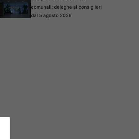
comunali: deleghe ai consiglieri
dal 5 agosto 2026