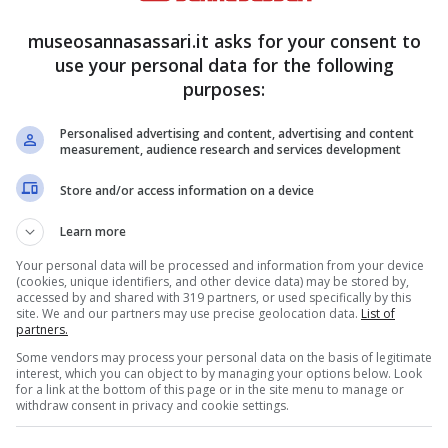
museosannasassari.it asks for your consent to
io di stagione rapido ed
use your personal data for the following
purposes:
Personalised advertising and content, advertising and content
a chiave è
la pianificazione
. Anziché partire
measurement, audience research and services development
o, è bene
procedere passo dopo passo
,
Store and/or access information on a device
ipiano
o scomparto alla volta. Un trucco
Learn more
ire dalle parti più basse dell’armadio
: questo
Your personal data will be processed and information from your device
rsi chinare costantemente.
(cookies, unique identifiers, and other device data) may be stored by,
accessed by and shared with 319 partners, or used specifically by this
site. We and our partners may use precise geolocation data.
List of
partners.
Some vendors may process your personal data on the basis of legitimate
interest, which you can object to by managing your options below. Look
for a link at the bottom of this page or in the site menu to manage or
withdraw consent in privacy and cookie settings.