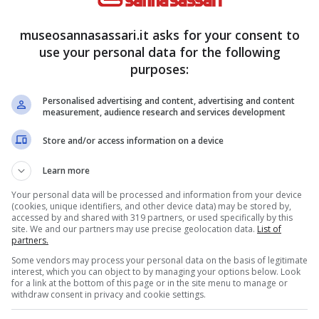
museosannasassari.it asks for your consent to
nticipazioni che arrivano direttamente dalla
use your personal data for the following
sodi che andranno in onda tra qualche
purposes:
, che gli occhi di tutti ricadranno su
un’amata
Personalised advertising and content, advertising and content
dovrà fare i conti con un tragico destino.
measurement, audience research and services development
Store and/or access information on a device
e anticipazioni spagnole:
Learn more
ata protagonista
Your personal data will be processed and information from your device
(cookies, unique identifiers, and other device data) may be stored by,
accessed by and shared with 319 partners, or used specifically by this
a quanto fanno sapere alcune anticipazioni
site. We and our partners may use precise geolocation data.
List of
partners.
gonista Jana. È già da diverso tempo che si
Some vendors may process your personal data on the basis of legitimate
agnola ed adesso, nelle prossime settimane, si
interest, which you can object to by managing your options below. Look
for a link at the bottom of this page or in the site menu to manage or
withdraw consent in privacy and cookie settings.