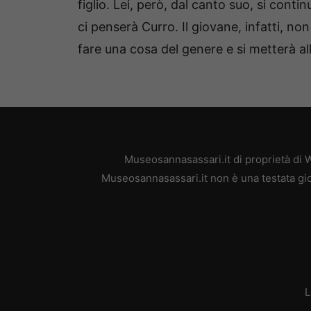
figlio. Lei, però, dal canto suo, si cont
ci penserà Curro. Il giovane, infatti, n
fare una cosa del genere e si metterà al
Museosannasassari.it di proprietà di 
Museosannasassari.it non è una testata gio
L