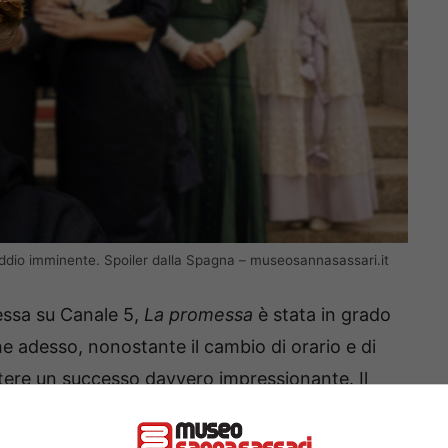
’addio imminente. Spoiler dalla Spagna – museosannasassari.it
essa su Canale 5,
La promessa
è stata in grado
che adesso, nonostante il cambio di orario e di
otere un successo davvero impressionante. Il
tre ad un cast eccezionale, è in grado di regalare
a soprattutto ricche di colpi di scena.