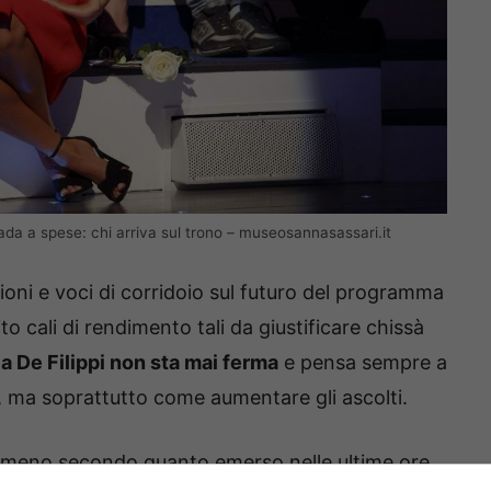
ada a spese: chi arriva sul trono – museosannasassari.it
oni e voci di corridoio sul futuro del programma
o cali di rendimento tali da giustificare chissà
a De Filippi non sta mai ferma
e pensa sempre a
, ma soprattutto come aumentare gli ascolti.
 almeno secondo quanto emerso nelle ultime ore,