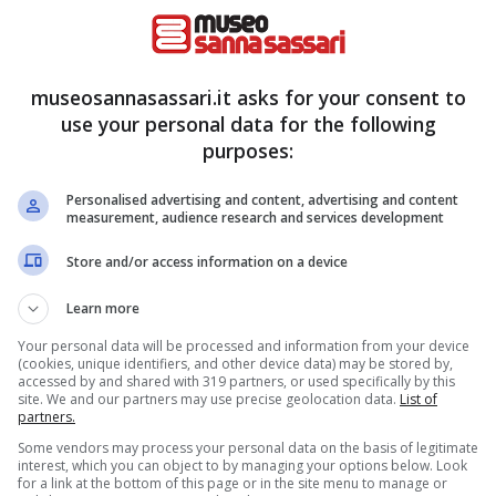
he veda protagonista un volto noto del mondo
o amati dal suo pubblico. L’idea di sicuro
sonaggio noto accetterebbe di affrontare i mesi
museosannasassari.it asks for your consent to
ova anima gemella?
use your personal data for the following
purposes:
n grande, ecco quale
Personalised advertising and content, advertising and content
re sul trono il prossimo anno
measurement, audience research and services development
Store and/or access information on a device
 è quello della bellissima Francesca Tocca,
Learn more
statuario che gli appassionati di Amici e non solo
Your personal data will be processed and information from your device
nni. Come ben saprete la ballerina
è stata per
(cookies, unique identifiers, and other device data) may be stored by,
accessed by and shared with 319 partners, or used specifically by this
e proprio grazie a Maria De Filippi tra i due c’era
site. We and our partners may use precise geolocation data.
List of
partners.
Some vendors may process your personal data on the basis of legitimate
interest, which you can object to by managing your options below. Look
for a link at the bottom of this page or in the site menu to manage or