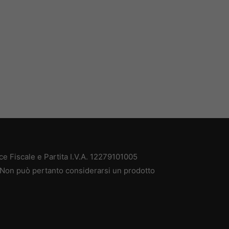
e Fiscale e Partita I.V.A. 12279101005
. Non può pertanto considerarsi un prodotto