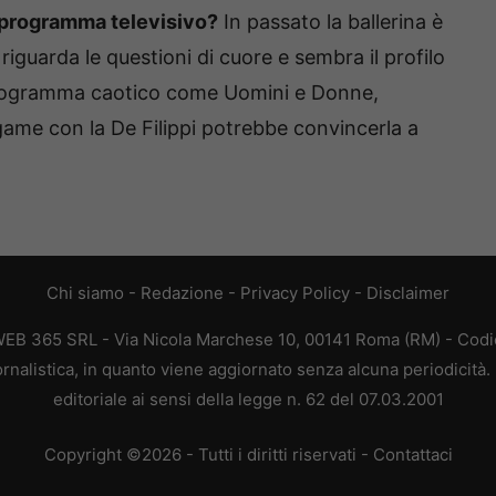
n programma televisivo?
In passato la ballerina è
iguarda le questioni di cuore e sembra il profilo
rogramma caotico come Uomini e Donne,
 legame con la De Filippi potrebbe convincerla a
Chi siamo
-
Redazione
-
Privacy Policy
-
Disclaimer
WEB 365 SRL - Via Nicola Marchese 10, 00141 Roma (RM) - Codic
rnalistica, in quanto viene aggiornato senza alcuna periodicità
editoriale ai sensi della legge n. 62 del 07.03.2001
Copyright ©2026 - Tutti i diritti riservati -
Contattaci