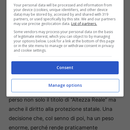
Credit ANSA-Museosannasassari.it
Your personal data will be processed and information from
your device (cookies, unique identifiers, and other device
data) may be stored by, accessed by and shared with 319
Il rapporto con suo padre, re Carlo III, appare
partners, or used specifically by this site. We and our partners
may use precise geolocation data.
List of partners.
ormai ridotto ai minimi storici, tra libri
Some vendors may process your personal data on the basis
autobiografici, interviste e battaglie legali,
of legitimate interest, which you can object to by managing
your options below. Look for a link at the bottom of this page
quella che un tempo sembrava una crisi
or in the site menu to manage or withdraw consent in privacy
and cookie settings.
passeggera ora si sta trasformando in un
abisso sempre più difficile da colmare.
Consent
E poi c’è la questione sicurezza. Da quando
Manage options
ha lasciato i doveri reali nel 2020, Harry ha
perso non solo il titolo di “Altezza Reale” ma
anche il diritto alla protezione statale. Una
decisione che, col senno di poi, ha un peso
enorme, perché rende praticamente