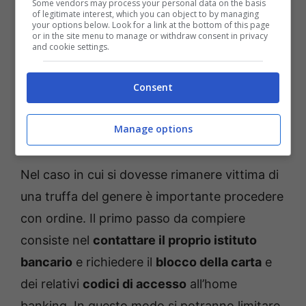
Some vendors may process your personal data on the basis
of legitimate interest, which you can object to by managing
your options below. Look for a link at the bottom of this page
or in the site menu to manage or withdraw consent in privacy
and cookie settings.
Consent
Come ottenere un risarcimento dopo essere stati vittima di
Manage options
una truffa bancaria – museosannasassari.it
Nel caso in cui si dovesse rimanere vittima di
una truffa del genere è importante procedere
con ordine. Il primo passo da compiere
consiste nel
contattare il proprio istituto
bancario
e richiedere il
blocco della carta
e
dei relativi
codici di accesso
all’home
banking. In questo modo si potranno limitare