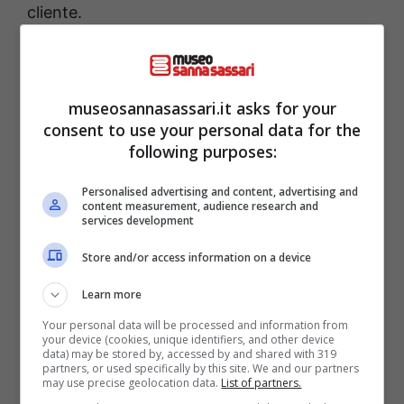
cliente.
In questo modo ha l’opportunità di fingersi la
vittima, per poi riconsegnarla tramite un
museosannasassari.it asks for your
centro di un operatore telefonico, che così
consent to use your personal data for the
following purposes:
disabilita la SIM originale. Così facendo, il
truffatore può
ricevere tutti i codici
Personalised advertising and content, advertising and
content measurement, audience research and
necessari per accedere all’home banking
services development
della vittima,
effettuare bonifici a proprio
Store and/or access information on a device
favore
e persino
modificare la password
per
Learn more
escludere l’effettivo titolare dal proprio conto.
Your personal data will be processed and information from
your device (cookies, unique identifiers, and other device
data) may be stored by, accessed by and shared with 319
partners, or used specifically by this site. We and our partners
may use precise geolocation data.
List of partners.