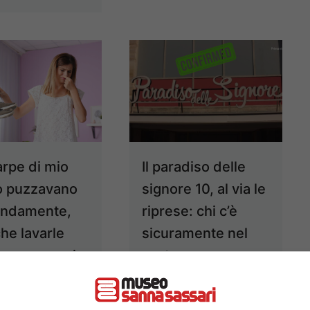
arpe di mio
Il paradiso delle
o puzzavano
signore 10, al via le
endamente,
riprese: chi c’è
he lavarle
sicuramente nel
va: nonna mi
cast
elato un
27 Maggio 2025
o assurdo,