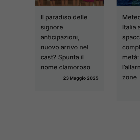
Il paradiso delle
Meteo
signore
Italia
anticipazioni,
spacc
nuovo arrivo nel
compl
cast? Spunta il
metà:
nome clamoroso
l’alla
zone
23 Maggio 2025