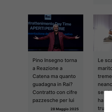
Pino Insegno torna
Le sc
a Reazione a
marit
Catena ma quanto
trem
guadagna in Rai?
neanc
Contratto con cifre
servi
pazzesche per lui
ha sv
trucc
28 Maggio 2025