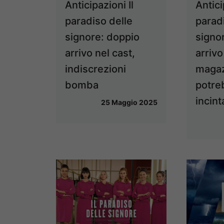
Anticipazioni Il
Antici
paradiso delle
parad
signore: doppio
signor
arrivo nel cast,
arrivo
indiscrezioni
magaz
bomba
potre
incint
25 Maggio 2025