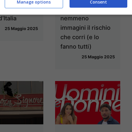
Manage options
Consent
rme in queste
al lavello:
’Italia
nemmeno
immagini il rischio
25 Maggio 2025
che corri (e lo
fanno tutti)
25 Maggio 2025