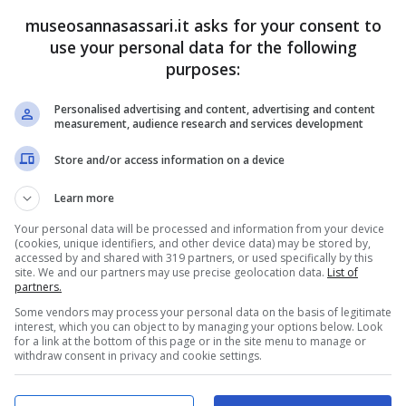
endo e l’aria
museosannasassari.it asks for your consent to
respirabile
use your personal data for the following
purposes:
28 Maggio 2025
Personalised advertising and content, advertising and content
measurement, audience research and services development
Store and/or access information on a device
Learn more
Your personal data will be processed and information from your device
(cookies, unique identifiers, and other device data) may be stored by,
accessed by and shared with 319 partners, or used specifically by this
site. We and our partners may use precise geolocation data.
List of
partners.
Some vendors may process your personal data on the basis of legitimate
 fine maggio,
Questi
interest, which you can object to by managing your options below. Look
for a link at the bottom of this page or in the site menu to manage or
 un ciclone
elettrodomestici
withdraw consent in privacy and cookie settings.
ambierà ogni
non andrebbero
 scatta
mai messi accanto