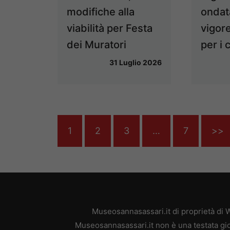
modifiche alla
ondata
viabilità per Festa
vigore
dei Muratori
per i 
31 Luglio 2026
1
2
3
…
7
>>
Museosannasassari.it di proprietà di 
Museosannasassari.it non è una testata gio