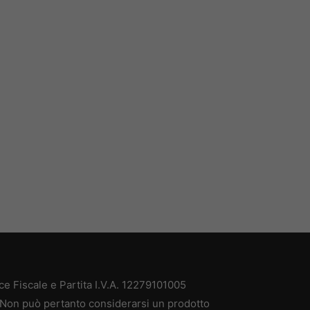
e Fiscale e Partita I.V.A. 12279101005
. Non può pertanto considerarsi un prodotto