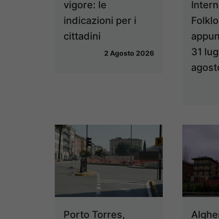
vigore: le
Intern
indicazioni per i
Folklo
cittadini
appun
31 lug
2 Agosto 2026
agost
Porto Torres,
Algher