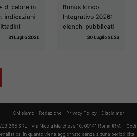
 di calore in
Bonus Idrico
: indicazioni
Integrativo 2026:
cittadini
elenchi pubblicati
31 Luglio 2026
30 Luglio 2026
Chi siamo
-
Redazione
-
Privacy Policy
-
Disclaimer
WEB 365 SRL - Via Nicola Marchese 10, 00141 Roma (RM) - Codic
rnalistica, in quanto viene aggiornato senza alcuna periodicità