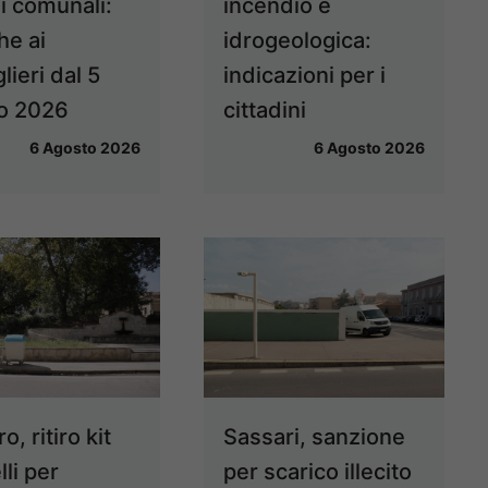
i comunali:
incendio e
he ai
idrogeologica:
lieri dal 5
indicazioni per i
o 2026
cittadini
6 Agosto 2026
6 Agosto 2026
o, ritiro kit
Sassari, sanzione
li per
per scarico illecito