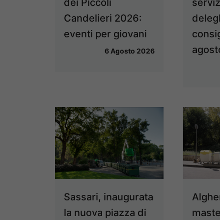
dei Piccoli
serviz
Candelieri 2026:
deleg
eventi per giovani
consig
agost
6 Agosto 2026
Sassari, inaugurata
Algher
la nuova piazza di
mastel