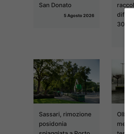
San Donato
racco
differ
5 Agosto 2026
30 se
Sassari, rimozione
Olbia,
posidonia
meteo
spiaggiata a Porto
tempe