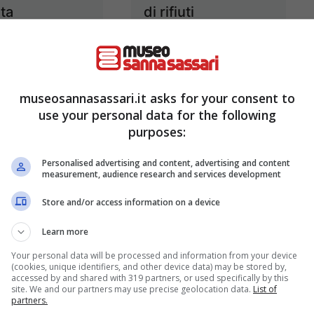
lta
di rifiuti
enziata fino al
4 Agosto 2026
ttembre
5 Agosto 2026
museosannasassari.it asks for your consent to
use your personal data for the following
purposes:
Personalised advertising and content, advertising and content
measurement, audience research and services development
Store and/or access information on a device
Learn more
Your personal data will be processed and information from your device
 allerta
Porto Torres,
(cookies, unique identifiers, and other device data) may be stored by,
accessed by and shared with 319 partners, or used specifically by this
 per alte
Rottamazione-
site. We and our partners may use precise geolocation data.
List of
partners.
rature:
quinquies: