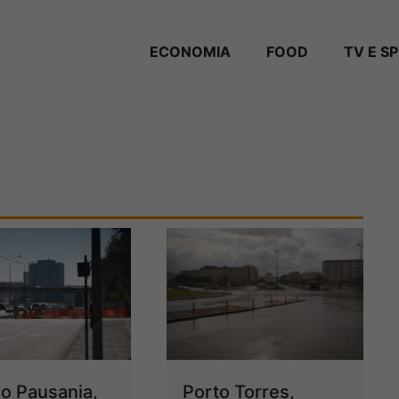
ECONOMIA
FOOD
TV E S
o Pausania,
Porto Torres,