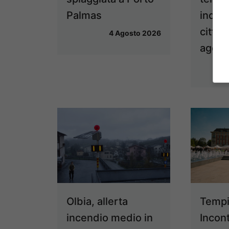
Palmas
indica
cittad
4 Agosto 2026
agost
Olbia, allerta
Tempi
incendio medio in
Incon