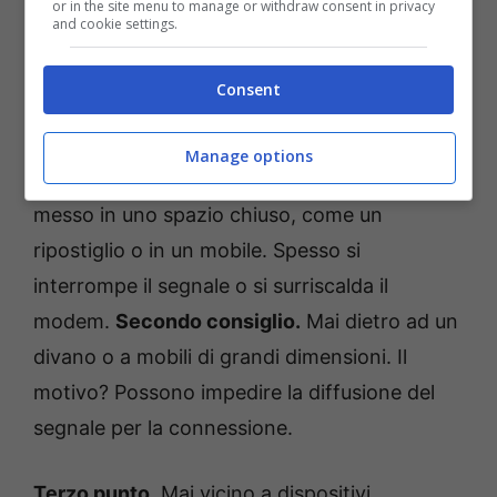
barriere fisiche o con oggetti che emettono
or in the site menu to manage or withdraw consent in privacy
and cookie settings.
onde elettromagnetiche importanti.
Ecco per
quale motivo di diciamo di controllare bene
Consent
dove lo hai posizionato.
Manage options
Iniziamo con il primo.
Non andrebbe mai
messo in uno spazio chiuso, come un
ripostiglio o in un mobile. Spesso si
interrompe il segnale o si surriscalda il
modem.
Secondo consiglio.
Mai dietro ad un
divano o a mobili di grandi dimensioni. Il
motivo? Possono impedire la diffusione del
segnale per la connessione.
Terzo punto.
Mai vicino a dispositivi