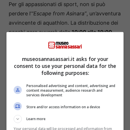
Per gli appassionati di sport, non si può
perdere l’
“Escape from Asinara”
, un’avventura
avvincente di aquathlon. La distribuzione dei
pacchi gara avverrà dalle
10:00 alle 19:00
,
seguita da un briefing obbligatorio alle
17:00
presso la
Torre Aragonese
.
museosannasassari.it asks for your
consent to use your personal data for the
Infine, la
Festa del Gusto Internazionale 2026
following purposes:
continua da giovedì 25 a domenica 28
Personalised advertising and content, advertising and
giugno, con apertura alle
18:30
in
Piazza Eroi
content measurement, audience research and
services development
dell’Onda
. Per chi ama la musica, sabato sera
è previsto un tributo a
Cesare Cremonini
con
Store and/or access information on a device
la
Share The Love Band
, che si esibirà alle
Learn more
22:00
in
Piazza Garibaldi
.
Your personal data will be processed and information from