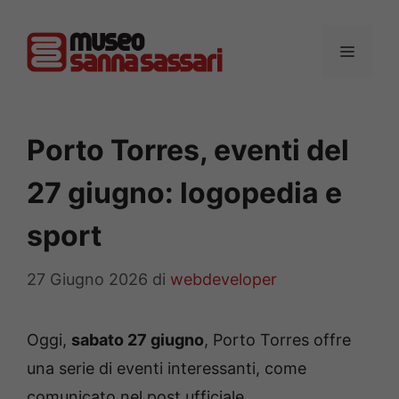
Vai
al
MENU
contenuto
Porto Torres, eventi del
27 giugno: logopedia e
sport
27 Giugno 2026
di
webdeveloper
Oggi,
sabato 27 giugno
, Porto Torres offre
una serie di eventi interessanti, come
comunicato nel post ufficiale.