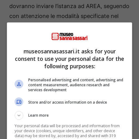
dovranno inviare l’istanza ad AREA, seguendo
con attenzione le modalità specificate nel
documento ufficiale. È importante prestare
attenzione alle istruzioni per garantire una
corretta elaborazione della richiesta.
museosannasassari.it asks for your
consent to use your personal data for the
Per maggiori informazioni e per consultare il
following purposes:
bando completo, si può visitare il sito ufficiale
Personalised advertising and content, advertising and
del Comune di Alghero al seguente link:
content measurement, audience research and
services development
Fondo sociale 2025
.
Store and/or access information on a device
Learn more
Your personal data will be processed and information from
your device (cookies, unique identifiers, and other device
data) may be stored by, accessed by and shared with 319