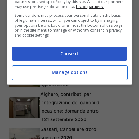
partners, or used specifically by this site. We and our partners
may use precise geolocation data.
List of partners.
Some vendors may process your personal data on the basis
of legitimate interest, which you can object to by managing
your options below. Look for a link at the bottom of this page
or in the site menu to manage or withdraw consent in privacy
and cookie settings.
Consent
Articoli recenti
Arzachena, Musica dalla
Manage options
Baja: appuntamento il 10
agosto 2026
Alghero, contributi per
l’integrazione dei canoni di
locazione: domande entro
il 21 settembre 2026
Sassari, Candeliere d’oro
speciale 2026: