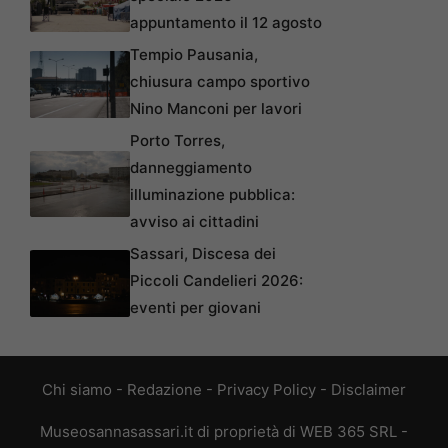
appuntamento il 12 agosto
Tempio Pausania,
chiusura campo sportivo
Nino Manconi per lavori
Porto Torres,
danneggiamento
illuminazione pubblica:
avviso ai cittadini
Sassari, Discesa dei
Piccoli Candelieri 2026:
eventi per giovani
Chi siamo
-
Redazione
-
Privacy Policy
-
Disclaimer
Museosannasassari.it di proprietà di WEB 365 SRL -