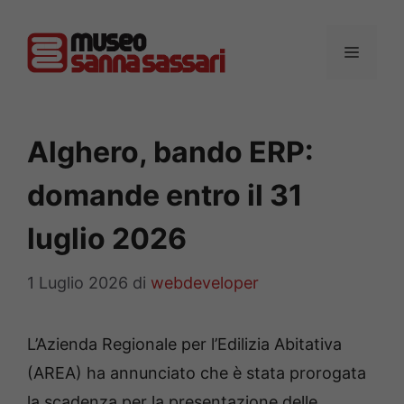
Vai
al
MENU
contenuto
Alghero, bando ERP:
domande entro il 31
luglio 2026
1 Luglio 2026
di
webdeveloper
L’Azienda Regionale per l’Edilizia Abitativa
(AREA) ha annunciato che è stata prorogata
la scadenza per la presentazione delle