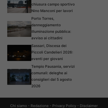
chiusura campo sportivo
Nino Manconi per lavori
Porto Torres,
danneggiamento
illuminazione pubblica:
avviso ai cittadini
Sassari, Discesa dei
Piccoli Candelieri 2026:
eventi per giovani
Tempio Pausania, servizi
comunali: deleghe ai
consiglieri dal 5 agosto
2026
Chi siamo
-
Redazione
-
Privacy Policy
-
Disclaimer