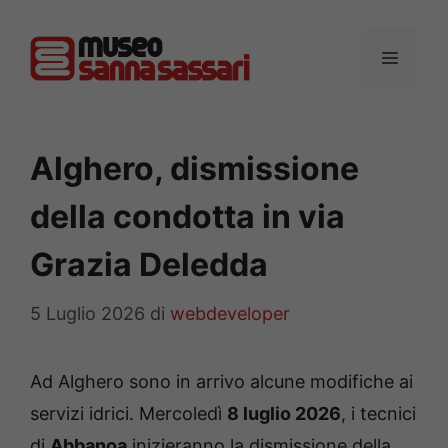
Vai
al
MENU
contenuto
Alghero, dismissione
della condotta in via
Grazia Deledda
5 Luglio 2026
di
webdeveloper
Ad Alghero sono in arrivo alcune modifiche ai
servizi idrici. Mercoledì
8 luglio 2026
, i tecnici
di
Abbanoa
inizieranno la dismissione della