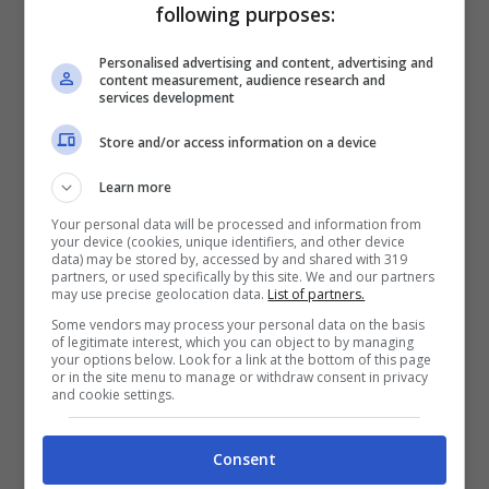
following purposes:
interruzioni del servizio.
Personalised advertising and content, advertising and
Una volta terminati i lavori, il servizio idrico
content measurement, audience research and
services development
riprenderà normalmente, portando un
Store and/or access information on a device
miglioramento della rete a vantaggio dei
residenti e delle attività commerciali della
Learn more
zona.
Your personal data will be processed and information from
your device (cookies, unique identifiers, and other device
data) may be stored by, accessed by and shared with 319
partners, or used specifically by this site. We and our partners
Per ulteriori dettagli e aggiornamenti, è
may use precise geolocation data.
List of partners.
consigliabile consultare il post ufficiale
Some vendors may process your personal data on the basis
of legitimate interest, which you can object to by managing
disponibile online.
your options below. Look for a link at the bottom of this page
or in the site menu to manage or withdraw consent in privacy
and cookie settings.
Consent