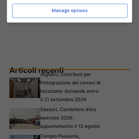
Manage options
Articoli recenti
Alghero, contributi per
l’integrazione dei canoni di
locazione: domande entro
il 21 settembre 2026
Sassari, Candeliere d’oro
speciale 2026:
appuntamento il 12 agosto
Tempio Pausania,