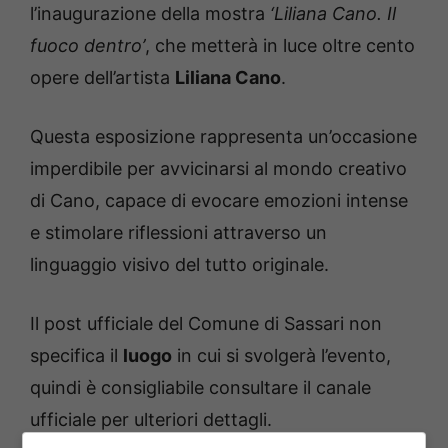
l’inaugurazione della mostra
‘Liliana Cano. Il
fuoco dentro’
, che metterà in luce oltre cento
opere dell’artista
Liliana Cano
.
Questa esposizione rappresenta un’occasione
imperdibile per avvicinarsi al mondo creativo
di Cano, capace di evocare emozioni intense
e stimolare riflessioni attraverso un
linguaggio visivo del tutto originale.
Il post ufficiale del Comune di Sassari non
specifica il
luogo
in cui si svolgerà l’evento,
quindi è consigliabile consultare il canale
ufficiale per ulteriori dettagli.