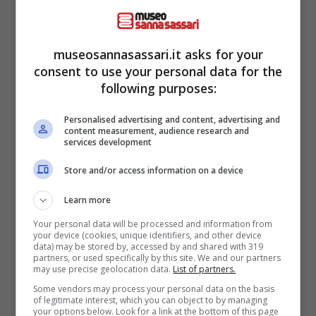
Per avere informazioni più approfondite, si
invita a visitare il post ufficiale del Comune di
museosannasassari.it asks for your
Sassari, dove saranno disponibili
consent to use your personal data for the
following purposes:
aggiornamenti e dettagli sull’esposizione.
Personalised advertising and content, advertising and
content measurement, audience research and
services development
Store and/or access information on a device
Learn more
Your personal data will be processed and information from
your device (cookies, unique identifiers, and other device
data) may be stored by, accessed by and shared with 319
partners, or used specifically by this site. We and our partners
may use precise geolocation data.
List of partners.
Some vendors may process your personal data on the basis
of legitimate interest, which you can object to by managing
your options below. Look for a link at the bottom of this page