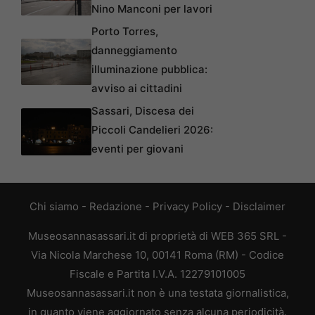
Nino Manconi per lavori
Porto Torres,
danneggiamento
illuminazione pubblica:
avviso ai cittadini
Sassari, Discesa dei
Piccoli Candelieri 2026:
eventi per giovani
Chi siamo
-
Redazione
-
Privacy Policy
-
Disclaimer
Museosannasassari.it di proprietà di WEB 365 SRL -
Via Nicola Marchese 10, 00141 Roma (RM) - Codice
Fiscale e Partita I.V.A. 12279101005
Museosannasassari.it non è una testata giornalistica,
in quanto viene aggiornato senza alcuna periodicità.