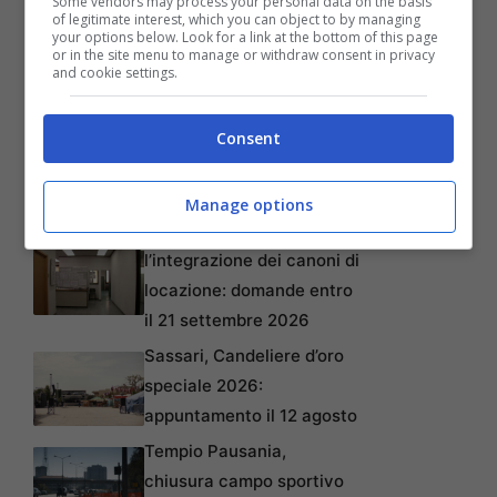
Some vendors may process your personal data on the basis
of legitimate interest, which you can object to by managing
your options below. Look for a link at the bottom of this page
or in the site menu to manage or withdraw consent in privacy
and cookie settings.
Articoli recenti
Arzachena, Musica dalla
Consent
Baja: appuntamento il 10
agosto 2026
Manage options
Alghero, contributi per
l’integrazione dei canoni di
locazione: domande entro
il 21 settembre 2026
Sassari, Candeliere d’oro
speciale 2026:
appuntamento il 12 agosto
Tempio Pausania,
chiusura campo sportivo