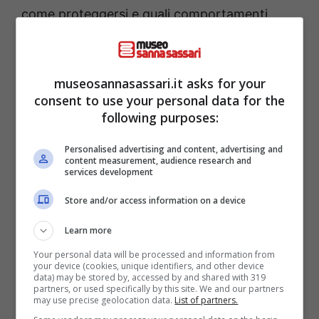
come proteggersi e quali comportamenti
adottare in caso di incendio.
È fondamentale restare informati sulla
museosannasassari.it asks for your
consent to use your personal data for the
situazione attuale; si consiglia di seguire i
following purposes:
canali ufficiali della Protezione Civile per
ricevere aggiornamenti tempestivi.
Personalised advertising and content, advertising and
content measurement, audience research and
services development
Store and/or access information on a device
Learn more
Your personal data will be processed and information from
your device (cookies, unique identifiers, and other device
data) may be stored by, accessed by and shared with 319
partners, or used specifically by this site. We and our partners
may use precise geolocation data.
List of partners.