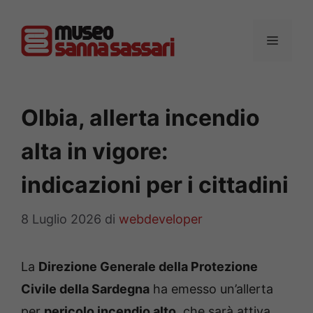
Vai
al
MENU
contenuto
Olbia, allerta incendio
alta in vigore:
indicazioni per i cittadini
8 Luglio 2026
di
webdeveloper
La
Direzione Generale della Protezione
Civile della Sardegna
ha emesso un’allerta
per
pericolo incendio alto
, che sarà attiva