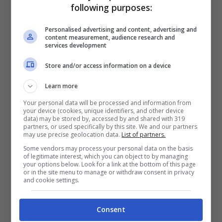
Impianto fotovoltaico in casa senza spendere soldi? Ecco
following purposes:
come-Museosannasassari.it
Personalised advertising and content, advertising and
content measurement, audience research and
Visto che ci stiamo avvicinando anche al
services development
periodo estivo dove i climatizzatori
Store and/or access information on a device
influiscono in modo importante sulla spesa.
Learn more
Ma di che cosa parliamo?
Del Reddito
Your personal data will be processed and information from
Energetico Nazionale 2025 ed il bando è
your device (cookies, unique identifiers, and other device
data) may be stored by, accessed by and shared with 319
stato pubblicato dal GSE, Gestore dei Servizi
partners, or used specifically by this site. We and our partners
may use precise geolocation data.
List of partners.
Energetici) ovvero l’ente che ha incaricato il
Some vendors may process your personal data on the basis
Ministero dell’Ambiente e della Sicurezza
of legitimate interest, which you can object to by managing
your options below. Look for a link at the bottom of this page
Energetica.
or in the site menu to manage or withdraw consent in privacy
and cookie settings.
Ma quali si possono installare? Quelli ad uso
Consent
domestico ed è possibile fare la richiesta a