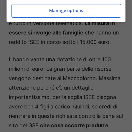
partire dalle 12 del 13 maggio 2025. Non
Manage options
dobbiamo neanche spostarci da casa perché
è tutto in versione telematica.
La misura in
essere si rivolge alle famiglie
che hanno un
reddito ISEE in corso sotto i 15.000 euro.
Il bando vanta una dotazione di oltre 100
milioni di euro. La gran parte delle risorse
vengono destinate al Mezzogiorno. Massima
attenzione perché c’è un dettaglio
importantissimo, per la soglia ISEE bisogna
avere ben 4 figli a carico. Quindi, se credi di
rientrare in queste richieste controlla bene sul
sito del GSE
che cosa occorre produrre