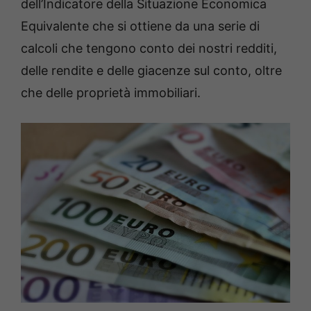
dell’Indicatore della Situazione Economica
Equivalente che si ottiene da una serie di
calcoli che tengono conto dei nostri redditi,
delle rendite e delle giacenze sul conto, oltre
che delle proprietà immobiliari.