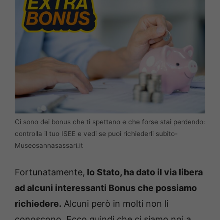
Ci sono dei bonus che ti spettano e che forse stai perdendo:
controlla il tuo ISEE e vedi se puoi richiederli subito-
Museosannasassari.it
Fortunatamente,
lo Stato, ha dato il via libera
ad alcuni interessanti Bonus che possiamo
richiedere.
Alcuni però in molti non li
conoscono. Ecco quindi che ci siamo noi a