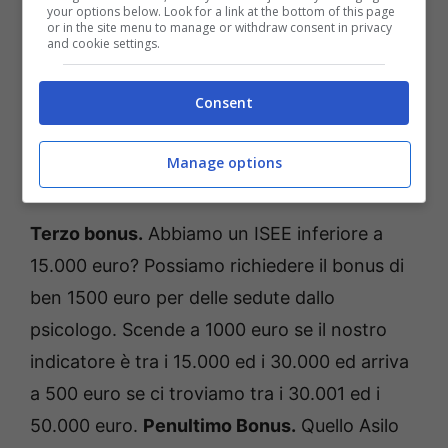
your options below. Look for a link at the bottom of this page
40.000 euro.
Interessante anche il secondo
or in the site menu to manage or withdraw consent in privacy
and cookie settings.
bonus
che riguarda uno sconto in bolletta,
della luce e del gas, per le forniture elettriche.
Consent
Il sussidio varia dai 168 ai 241 euro se si ha un
ISEE inferiore ai 9530 euro, mentre se si
Manage options
hanno 4 figli arriva a 20.000 euro.
Terzo bonus.
Abbiamo un ISEE inferiore a
15.000 euro? Possiamo richiedere il bonus di
ben 1500 euro per delle sedute dallo
psicologo. Scende a 1000 euro se il nostro
indicatore è tra i 15.000 ed i 30.000 ed arriva
a 500 euro se ci troviamo tra i 30.001 ed i
50.000 euro.
Penultimo Bonus.
Quello Asilo