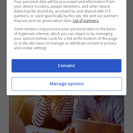
Your personal data will be processed and information from
your device (cookies, unique identifiers, and other device
Il paradiso delle signore, cambia
data) may be stored by, accessed by and shared with 319
partners, or used specifically by this site. We and our partners
tutto: la scelta della Rai, ecco
may use precise geolocation data.
List of partners.
Some vendors may process your personal data on the basis
quando torna in onda
of legitimate interest, which you can object to by managing
your options below. Look for a link at the bottom of this page
15 Maggio 2025
or in the site menu to manage or withdraw consent in privacy
and cookie settings.
Consent
Manage options